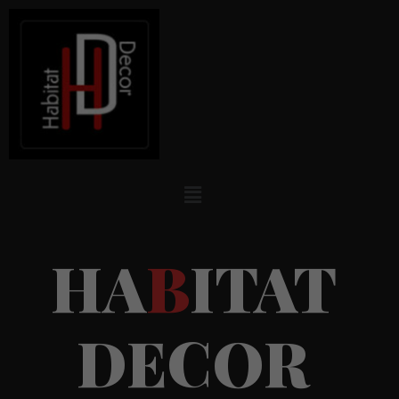
H
A
B
I
T
A
T
D
E
C
O
R