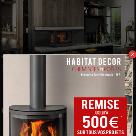
×
Nos produits
>
Insert à bois Barbas
> Unilux-6 270 T
Unilux-6 270 T