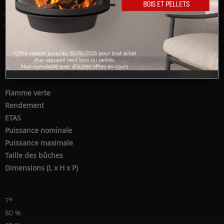
Page officielle :
Unilux-6 270 T
Catalogue :
Insert à bois Barbas
Caractéristiques techniques
Flamme verte
Rendement
ETAS
Puissance nominale
Puissance maximale
Taille des bûches
Dimensions (L x H x P)
7*
80 %