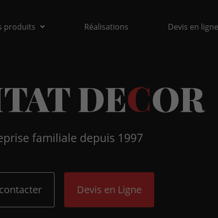
 produits
Réalisations
Devis en lign
I
T
A
T
D
E
C
O
R
eprise familiale depuis 1997
contacter
Devis en Ligne