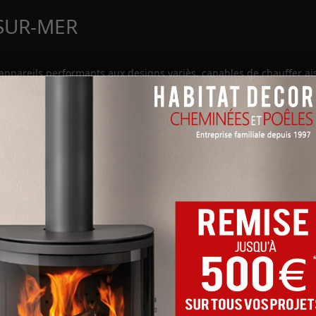
SUR-MER
 appareils performants aux designs variès, capables de chauffer ai
 le lien ci-dessous ou dans notre showroom à Arques. Un technicien
rojet.
ÊLES À GRANULÉS