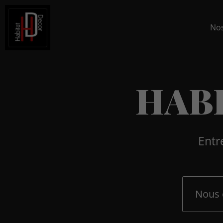
Nos
H
A
B
Entr
Nous 