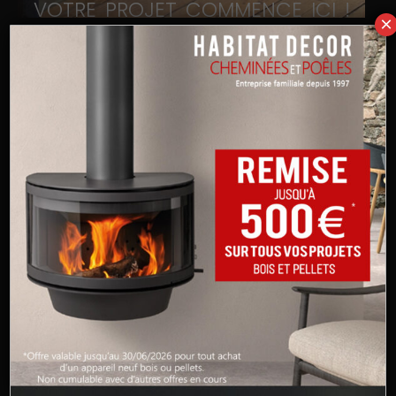
VOTRE PROJET COMMENCE ICI !
×
Obtenir un devis est une étape clé dans la réalisation d’un
projet. Nous vous proposons ici de demandez votre devis
en ligne.
En remplissant le formulaire ci-dessous, nous vous
aiderons à concrétiser votre projet et à faire les bons
choix. Nous vous proposerons les meilleures solutions
tout en nous adaptant à vos envies, vos préférences et
votre budget.
Nous vous contacterons dans un délai de 48h.
Tous nos devis sont gratuits et devront être précédés d’une
visite technique.