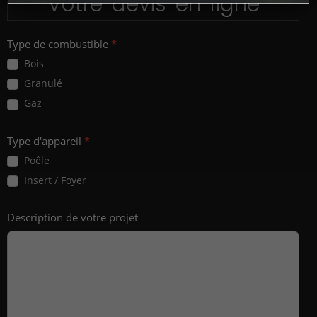
Votre devis en ligne
Demande
Type de combustible
*
de
Bois
devis
Granulé
Gaz
Type d'appareil
*
Poêle
Insert / Foyer
Description de votre projet