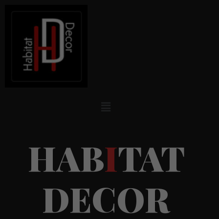
H
A
B
I
T
A
T
D
E
C
O
R