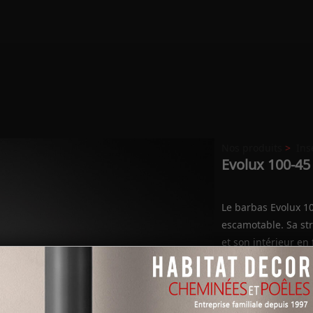
Nos produits
>
Ins
Evolux 100-45
Le barbas Evolux 10
escamotable. Sa st
et son intérieur en 
robustese. La doub
déflecteur permette
puissance et des r
Il peut être équipé