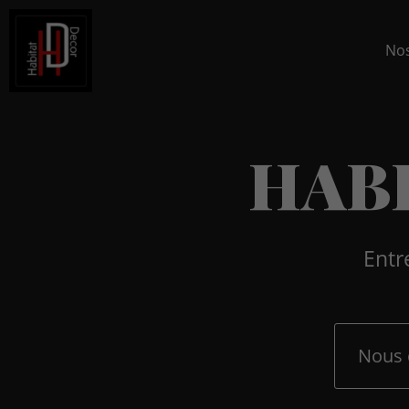
Nos
H
A
B
Entr
Nous 