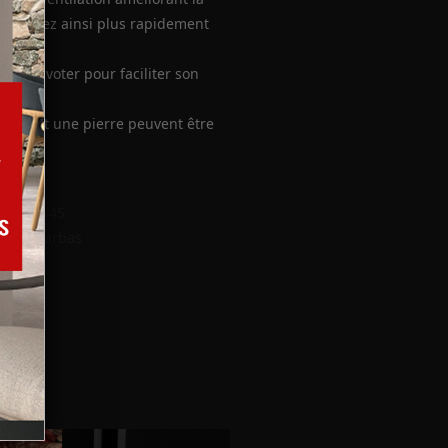
haufferez ainsi plus rapidement
ment pivoter pour faciliter son
ncelle et une pierre peuvent être
lux 100-45
volux Barbas