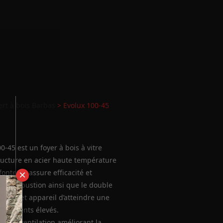
ert à bois Barbas
> Evolux 100-45
0-45 est un foyer à bois à vitre
ructure en acier haute température
fonte lui assure efficacité et
×
le combustion ainsi que le double
nt à cet appareil d’atteindre une
endements élevés.
 d’une ventilation améliorant la