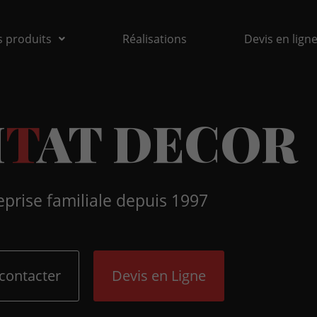
 produits
Réalisations
Devis en lign
I
T
A
T
D
E
C
O
R
eprise familiale depuis 1997
contacter
Devis en Ligne