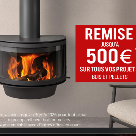
convection. Vous c
votre pièce.
La vitre peut égale
entretien.
Une grille pare-éti
ajoutée en option.
Page officielle :
Evo
Catalogue :
Foyer E