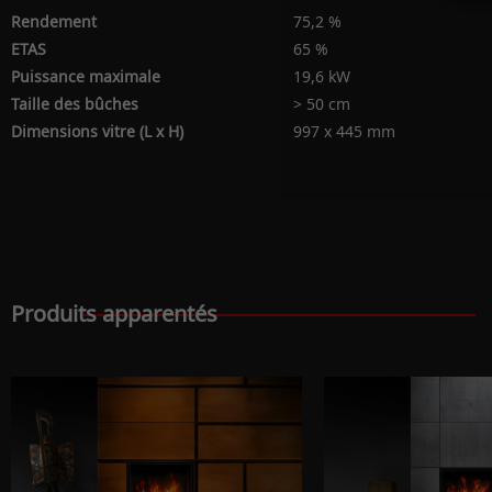
Rendement
75,2 %
ETAS
65 %
Puissance maximale
19,6 kW
Taille des bûches
> 50 cm
Dimensions vitre (L x H)
997 x 445 mm
Produits apparentés