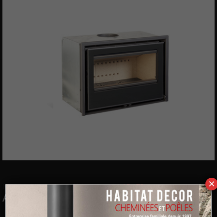
×
Nos produits
>
Insert à bois Rocal
> ARc 70
ARc 70