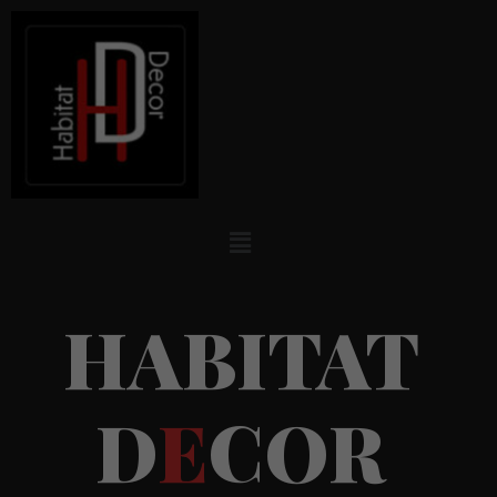
H
A
B
I
T
A
T
D
E
C
O
R