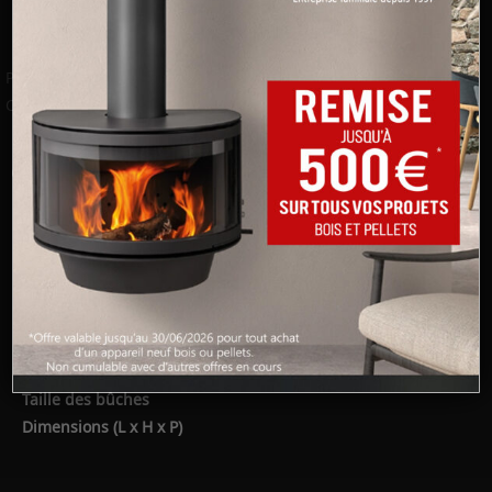
Page officielle :
ARc 70
Catalogue :
Catalogue Rocal
Caractéristiques techniques
Flamme verte
Rendement
ETAS
Puissance nominale
Puissance maximale
Taille des bûches
Dimensions (L x H x P)