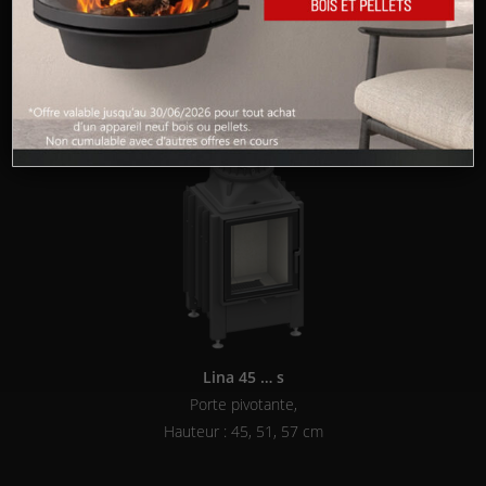
Cadre
Les différentes versions du Lina 45
Lina 45 … s
Porte pivotante,
Hauteur : 45, 51, 57 cm