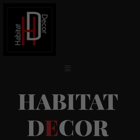
H
A
B
I
T
A
T
D
E
C
O
R