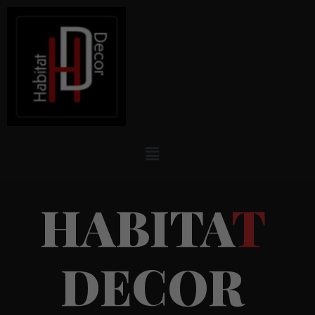
H
A
B
I
T
A
T
D
E
C
O
R