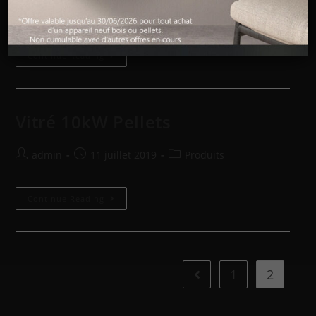
admin
11 juillet 2019
Produits
Continue Reading
Vitré 10kW Pellets
admin
11 juillet 2019
Produits
Continue Reading
1
2